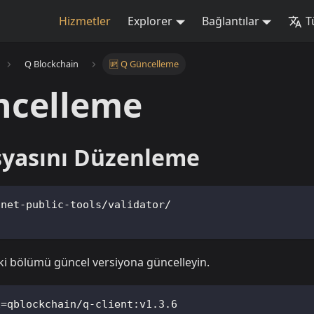
Hizmetler
Explorer
Bağlantılar
T
Q Blockchain
🆙 Q Güncelleme
ncelleme
syasını Düzenleme
nnet-public-tools/validator/
i bölümü güncel versiyona güncelleyin.
E=qblockchain/q-client:v1.3.6