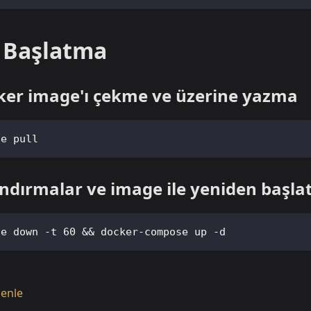
 Başlatma
ker image'ı çekme ve üzerine yazma
se pull
andırmalar ve image ile yeniden başl
se down -t 60 && docker-compose up -d
zenle