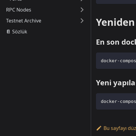
RPC Nodes
Yeniden
Testnet Archive
📔 Sözlük
En son doc
docker-compo
Yeni yapıl
docker-compo
Bu sayfayı dü