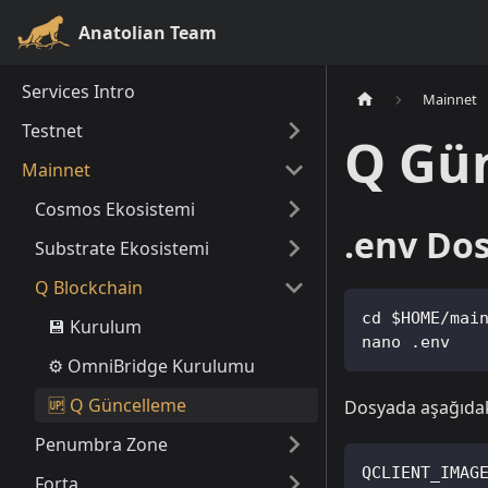
Anatolian Team
Services Intro
Mainnet
Testnet
Q Gü
Mainnet
Cosmos Ekosistemi
.env Do
Substrate Ekosistemi
Q Blockchain
cd $HOME/mai
💾 Kurulum
nano .env
⚙️ OmniBridge Kurulumu
🆙 Q Güncelleme
Dosyada aşağıdak
Penumbra Zone
QCLIENT_IMAG
Forta